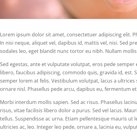
Lorem ipsum dolor sit amet, consectetuer adipiscing elit. P
In nisi neque, aliquet vel, dapibus id, mattis vel, nisi. Sed pr
sodales leo, eget blandit nunc tortor eu nibh. Nullam mollis
Sed egestas, ante et vulputate volutpat, eros pede semper 
libero, faucibus adipiscing, commodo quis, gravida id, est.
semper lorem at felis. Vestibulum volutpat, lacus a ultrices
ornare nisl. Phasellus pede arcu, dapibus eu, fermentum et
Morbi interdum mollis sapien. Sed ac risus. Phasellus lacin
risus, vitae facilisis libero dolor a purus. Sed vel lacus. Mauri
tellus. Suspendisse ac urna. Etiam pellentesque mauris ut le
ultricies ac, leo. Integer leo pede, ornare a, lacinia eu, vulput